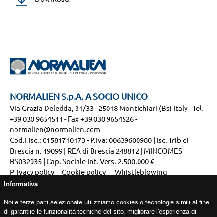
NORMALIEN S.p.A. A SOCIO UNICO
Via Grazia Deledda, 31/33 - 25018 Montichiari (Bs) Italy - Tel.
+39 030 9654511 - Fax +39 030 9654526 -
normalien@normalien.com
Cod.Fisc.: 01581710173 - P.Iva: 00639600980 | Isc. Trib di
Brescia n. 19099 | REA di Brescia 248812 | MINCOMES
BS032935 | Cap. Sociale Int. Vers. 2.500.000 €
Privacy policy
Cookie policy
Whistleblowing
Soggetta all'attività di direzione e coordinamento ex
Informativa
art.2497 bis C.C. da parte di HOPAZ SRL
Noi e terze parti selezionate utilizziamo cookies o tecnologie simili al fine
di garantire le funzionalità tecniche del sito, migliorare l'esperienza di